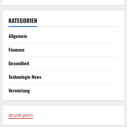
KATEGORIEN
Allgemein
Finanzen
Gesundheit
Technologie-News
Vermietung
drunk porn